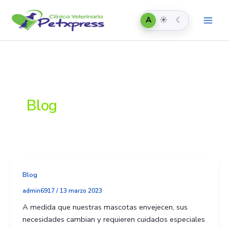
Automático
Claro
Oscuro
Ir
al
A
☀
☾
contenido
Blog
Blog
admin6917
/
13 marzo 2023
A medida que nuestras mascotas envejecen, sus
necesidades cambian y requieren cuidados especiales