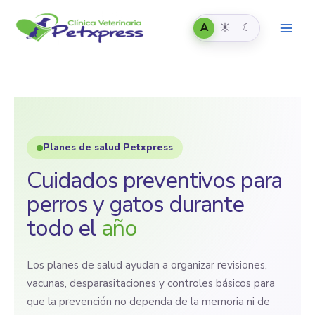
Automático
Claro
Oscuro
Ir
al
A
☀
☾
contenido
Planes de salud Petxpress
Cuidados preventivos para
perros y gatos durante
todo el
año
Los planes de salud ayudan a organizar revisiones,
vacunas, desparasitaciones y controles básicos para
que la prevención no dependa de la memoria ni de