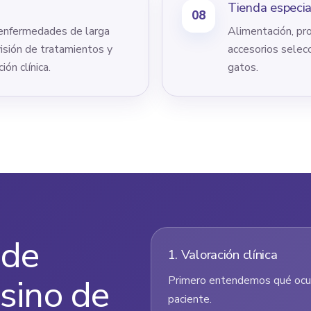
Tienda especia
08
 enfermedades de larga
Alimentación, pro
visión de tratamientos y
accesorios selecc
ón clínica.
gatos.
 de
1. Valoración clínica
 sino de
Primero entendemos qué ocur
paciente.