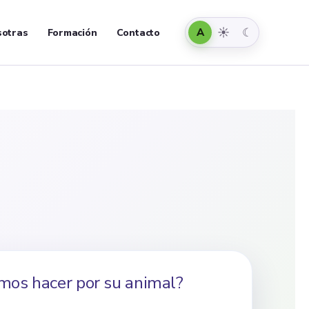
Automático
Claro
Oscuro
☀
☾
A
otras
Formación
Contacto
os hacer por su animal?