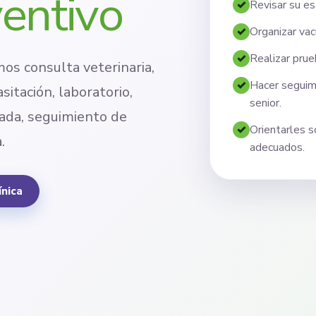
entivo
Revisar su es
Organizar vac
Realizar prue
os consulta veterinaria,
Hacer seguim
sitación, laboratorio,
senior.
mada, seguimiento de
Orientarles s
.
adecuados.
ínica