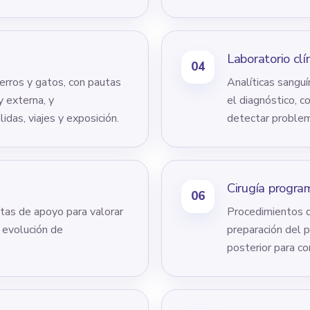
Laboratorio clí
04
rros y gatos, con pautas
Analíticas sanguí
y externa, y
el diagnóstico, c
das, viajes y exposición.
detectar problem
Cirugía progr
06
tas de apoyo para valorar
Procedimientos qu
y evolución de
preparación del p
posterior para co