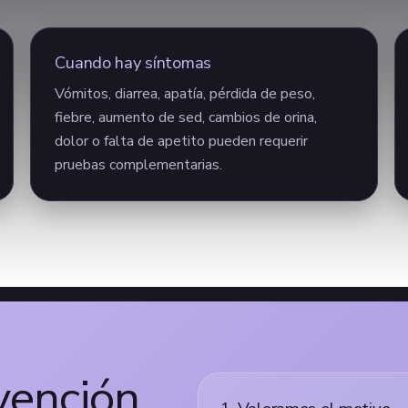
Cuando hay síntomas
Vómitos, diarrea, apatía, pérdida de peso,
fiebre, aumento de sed, cambios de orina,
dolor o falta de apetito pueden requerir
pruebas complementarias.
vención