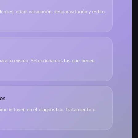
ntes, edad, vacunación, desparasitación y estilo
para lo mismo. Seleccionamos las que tienen
dos
ómo influyen en el diagnóstico, tratamiento o