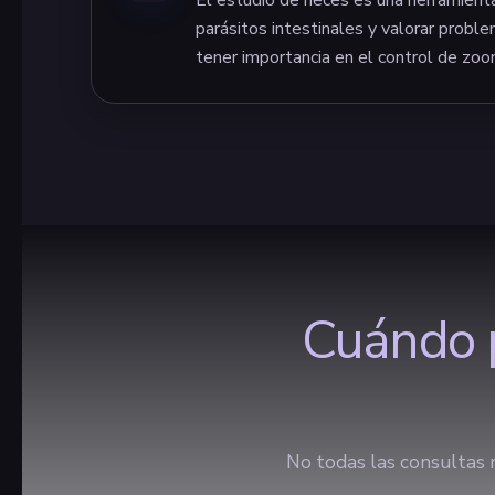
parásitos intestinales y valorar probl
tener importancia en el control de zoo
Cuándo p
No todas las consultas n