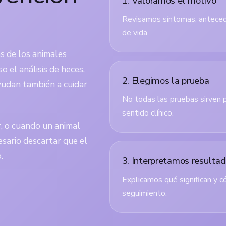
1. Valoramos el motivo
Revisamos síntomas, antecede
de vida.
s de los animales
o el análisis de heces,
2. Elegimos la prueba
ayudan también a cuidar
No todas las pruebas sirven 
sentido clínico.
r, o cuando un animal
sario descartar que el
.
3. Interpretamos resulta
Explicamos qué significan y c
seguimiento.