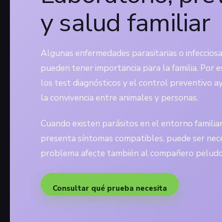
y salud familiar
Algunas enfermedades parasitarias o infecciosa
pueden tener importancia para la familia. Por es
los test diagnósticos y el control preventivo 
la convivencia entre animales y personas.
Cuando existen parásitos en el entorno familia
presenta síntomas compatibles, puede ser nece
problema afecte también al compañero peludo
Consultar qué prueba necesita