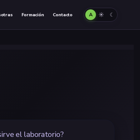
Automático
Claro
Oscuro
☀
☾
A
otras
Formación
Contacto
irve el laboratorio?