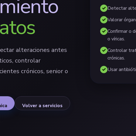
imiento
Detectar alte
atos
Valorar órgan
Confirmar o d
o víricas.
ectar alteraciones antes
Controlar tr
crónicas.
icos, controlar
Usar antibiót
ientes crónicos, senior o
nica
Volver a servicios