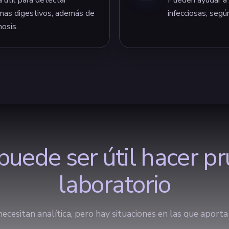
emas digestivos, además de
infecciosas, según
nosis.
uede ser útil hacer p
laboratorio
ecesitan analítica, pero hay situaciones en las que aporta