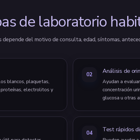
as de laboratorio habi
s depende del motivo de consulta, edad, síntomas, antecede
Análisis de ori
02
los blancos, plaquetas,
Ayudan a evaluar 
 proteínas, electrolitos y
concentración urin
glucosa u otras a
Test rápidos d
04
 útil para detectar
Pueden ayudar a 