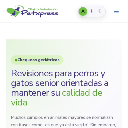
Automático
Claro
Oscuro
Ir
al
A
☀
☾
contenido
Chequeos geriátricos
Revisiones para perros y
gatos senior orientadas a
mantener su
calidad de
vida
Muchos cambios en animales mayores se normalizan
con frases como “es que ya está viejito”. Sin embargo,