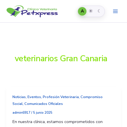
Automático
Claro
Oscuro
Ir
al
A
☀
☾
contenido
veterinarios Gran Canaria
Noticias, Eventos, Profesión Veterinaria, Compromiso
Social, Comunicados Oficiales
admin6917
/
5 junio 2025
En nuestra clínica, estamos comprometidos con